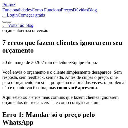
Pro
poz
Funcionalidades
Como Funciona
Preços
Dúvidas
Blog
Login
Começar grátis
← Voltar ao blog
orçamento
erros
conversão
7 erros que fazem clientes ignorarem seu
orçamento
20 de março de 2026
·
7
min de leitura
·
Equipe Propoz
Você envia o orçamento e o cliente simplesmente desaparece. Sem
resposta, sem feedback, sem nada. Antes de culpar o preço, olhe
para o orçamento em si — porque na maioria das vezes, o problema
não é quanto você cobra, mas
como você apresenta
.
Aqui estão os 7 erros mais comuns que fazem clientes ignorarem
orçamentos de freelancers — e como corrigir cada um.
Erro 1: Mandar só o preço pelo
WhatsApp